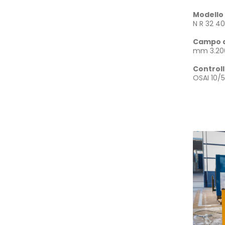
Modello
N R 32 40
Campo d
mm 3.200
Control
OSAI 10/5