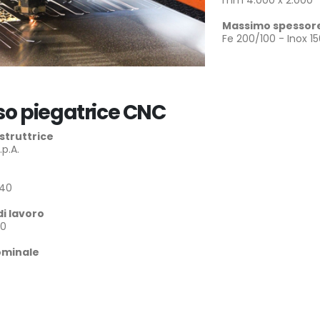
mm 4.000 x 2.000
Massimo spessore 
Fe 200/100 - Inox 150
so piegatrice CNC
struttrice
.p.A.
-40
i lavoro
0
ominale