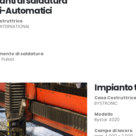
anti di saldatura
-Automatici
struttrice
INTERNATIONAL
mento di saldatura
Pulsat
Impianto t
Casa Costruttric
BYSTRONIC
Modello
Bystar 4020
Campo di lavoro