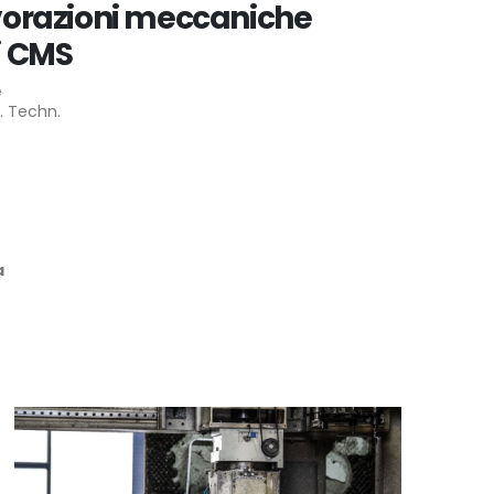
vorazioni meccaniche
i CMS
e
. Techn.
a