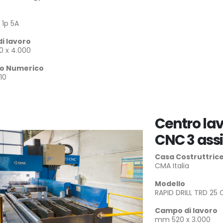
 1p 5A
i lavoro
 x 4.000
lo Numerico
10
Centro la
CNC 3 ass
Casa Costruttric
CMA Italia
Modello
RAPID DRILL TRD 25
Campo di lavoro
mm 520 x 3.000