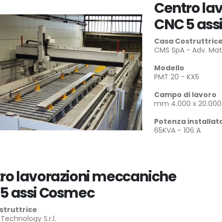
Centro la
CNC 5 ass
Casa Costruttric
CMS SpA - Adv. Mat
Modello
PMT 20 - KX5
Campo di lavoro
mm 4.000 x 20.000
Potenza installat
65KVA - 106 A
ro lavorazioni meccaniche
5 assi Cosmec
struttrice
echnology S.r.l.