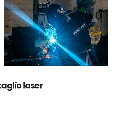
aglio laser
e