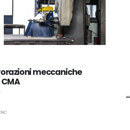
vorazioni meccaniche
i CMA
e
 CNC