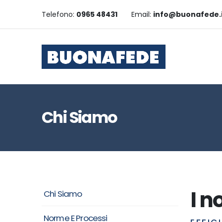
Telefono:
0965 48431
Email:
info@buonafede.
Chi Siamo
I n
Chi Siamo
Norme E Processi