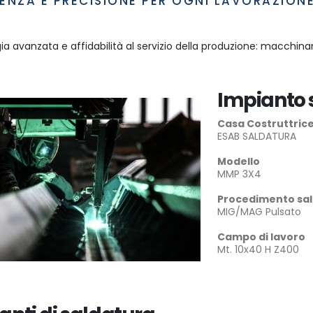
IENZA E PRECISIONE PER OGNI LAVORAZIONE
a avanzata e affidabilità al servizio della produzione: macchinari
Impianto 
Casa Costruttric
ESAB SALDATURA
Modello
MMP 3X4
Procedimento sa
MIG/MAG Pulsato
Campo di lavoro
Mt. 10x40 H Z400