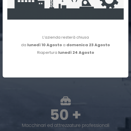
18000 mq
Il nostro Stabilimento
L’azienda resterà chiusa
da
lunedì 10 Agosto
a
domenica 23 Agosto
Riapertura
lunedì 24 Agosto
60 +
Dipendenti e collaboratori selezionati
50 +
Macchinari ed attrezzature professionali